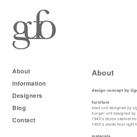
About
About
Information
design concept by Ugo
Designers
furniture
Blog
shell unit designed by U
hunger unit designed by
Contact
1940’s doctor cabinet f
1950’s Jielde floor light
materials