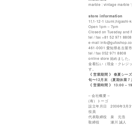
marble : vintage marble 
store information
1f,1-12-1 izumi,higashi
Open 1pm – 7pm
Closed on Tuesday and F
tel / fax +81 52 971 8808
e-mail info@gufoshop.co
461-0001 愛知県名古屋市
tel / fax 052 971 8808
online store 始
金着払い（現金・クレジ
す。
《 営業期間 》 春夏シ
旬〜12月末 （夏期休業７
《 営業時間 》 13:00 – 
– 会社概要 –
(有）トーゴ
設立年月日 2006年3月3
役員
代表取締役 泉 元浩
取締役 瀬川 誠人