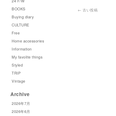
24 F/W
BOOKS
←
古い投稿
Buying diary
CULTURE
Free
Home accessories
Information
My favolite things
Styled
TRIP
Vintage
Archive
2026年7月
2026年6月