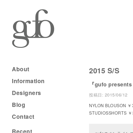
About
2015 S/S
Information
『gufo presents
Designers
投稿日:
2015/06/12
Blog
NYLON BLOUSON ￥77
STUDIOSSHORTS ￥31
Contact
Recent