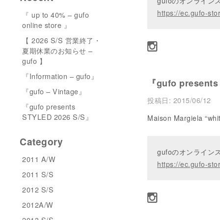
gufoのオンライ
https://ec.gufo-sto
『 up to 40% – gufo
online store 』
【 2026 S/S 営業終了・
夏期休業のお知らせ –
gufo 】
『Information – gufo』
『gufo presents
『gufo – Vintage』
投稿日:
2015/06/12
『gufo presents
STYLED 2026 S/S』
Maison Margiela “whi
Category
gufoのオンライ
2011 A/W
https://ec.gufo-sto
2011 S/S
2012 S/S
2012A/W
2013 S/S