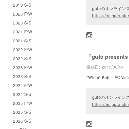
2019 S/S
gufoのオンライ
2020 F/W
https://ec.gufo-sto
2020 S/S
2021 F/W
2021 S/S
2022 F/W
『gufo presents
2022 S/S
投稿日:
2015/06/04
2023 F/W
2023 S/S
“White” Knit – ACN
2024 F/W
2024 S/S
gufoのオンライ
2025 F/W
https://ec.gufo-sto
2025 S/S
2026 S/S