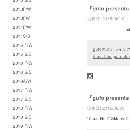
『gufo presents
2013F/W
2013FW
投稿日:
2015/06/10
2014F/W
&nbsp
2014S/S
2015 F/W
gufoのオンライ
2015 S/S
https://ec.gufo-sto
2016 F/W
2016 S/S
2016A/W
2017 F/W
『gufo presents
2017 S/S
2018 F/W
投稿日:
2015/06/09
2018 S/S
“Used Noir” Skinny 
2019 F/W