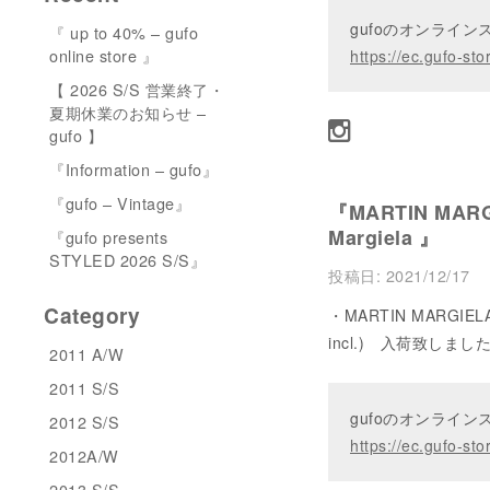
gufoのオンライ
『 up to 40% – gufo
online store 』
https://ec.gufo-sto
【 2026 S/S 営業終了・
夏期休業のお知らせ –
gufo 】
『Information – gufo』
『gufo – Vintage』
『MARTIN MARGI
Margiela 』
『gufo presents
STYLED 2026 S/S』
投稿日:
2021/12/17
Category
・MARTIN MARGIELA A
incl.) 入荷致し
2011 A/W
2011 S/S
gufoのオンライ
2012 S/S
https://ec.gufo-sto
2012A/W
2013 S/S