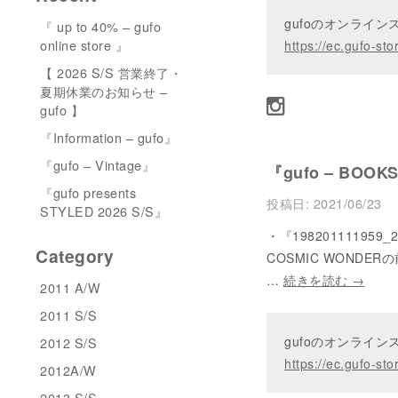
gufoのオンライ
『 up to 40% – gufo
online store 』
https://ec.gufo-sto
【 2026 S/S 営業終了・
夏期休業のお知らせ –
gufo 】
『Information – gufo』
『gufo – Vintage』
『gufo – BOOK
『gufo presents
投稿日:
2021/06/23
STYLED 2026 S/S』
・『19820111195
Category
COSMIC WONDE
…
続きを読む
→
2011 A/W
2011 S/S
gufoのオンライ
2012 S/S
https://ec.gufo-sto
2012A/W
2013 S/S