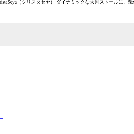
Tax incl）/ CristaSeya（クリスタセヤ） ダイナミックな
 】