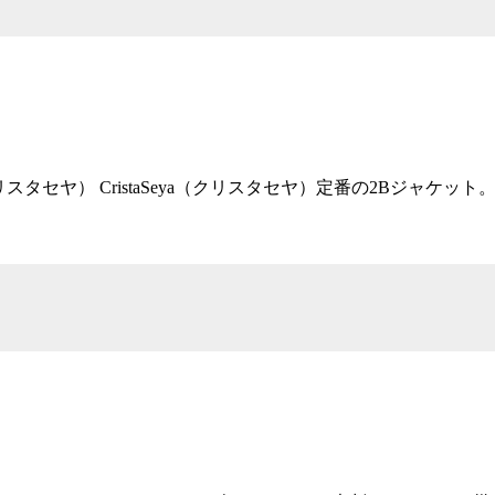
CristaSeya（クリスタセヤ） CristaSeya（クリスタセヤ）定番の