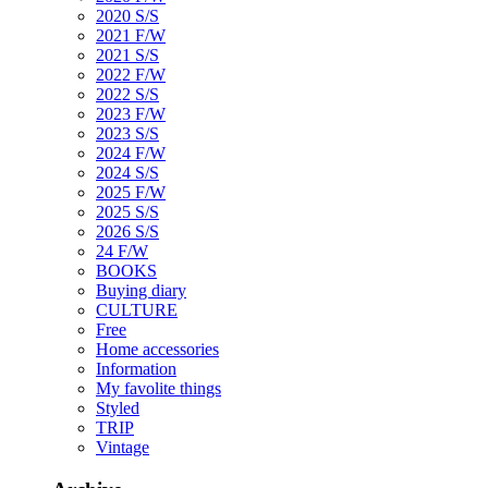
2020 S/S
2021 F/W
2021 S/S
2022 F/W
2022 S/S
2023 F/W
2023 S/S
2024 F/W
2024 S/S
2025 F/W
2025 S/S
2026 S/S
24 F/W
BOOKS
Buying diary
CULTURE
Free
Home accessories
Information
My favolite things
Styled
TRIP
Vintage