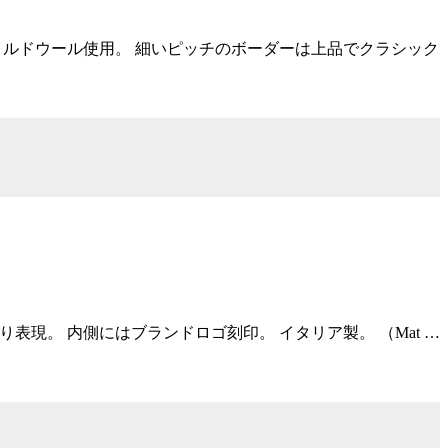
特徴を持つボイルドウール使用。 細いピッチのボーダーは上品でクラシック
ドメイドにより表現。 内側にはブランドロゴ刻印。 イタリア製。 （Mat …