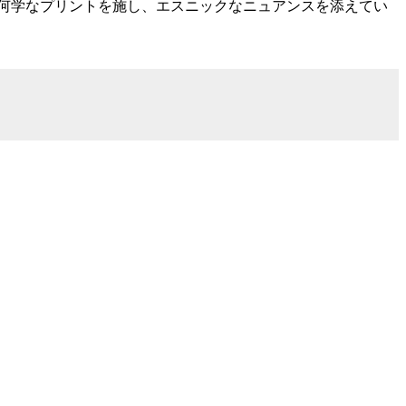
大判ストールに、幾何学なプリントを施し、エスニックなニュアンスを添えてい