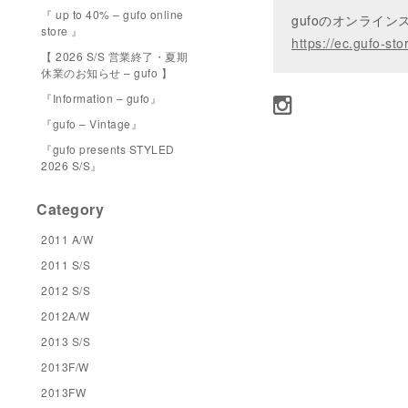
『 up to 40% – gufo online
gufoのオンライ
store 』
https://ec.gufo-sto
【 2026 S/S 営業終了・夏期
休業のお知らせ – gufo 】
『Information – gufo』
『gufo – Vintage』
『gufo presents STYLED
2026 S/S』
Category
2011 A/W
2011 S/S
2012 S/S
2012A/W
2013 S/S
2013F/W
2013FW