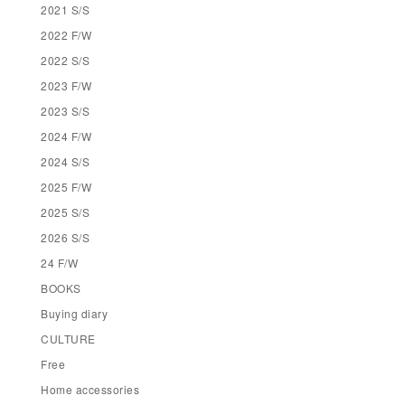
2021 S/S
2022 F/W
2022 S/S
2023 F/W
2023 S/S
2024 F/W
2024 S/S
2025 F/W
2025 S/S
2026 S/S
24 F/W
BOOKS
Buying diary
CULTURE
Free
Home accessories