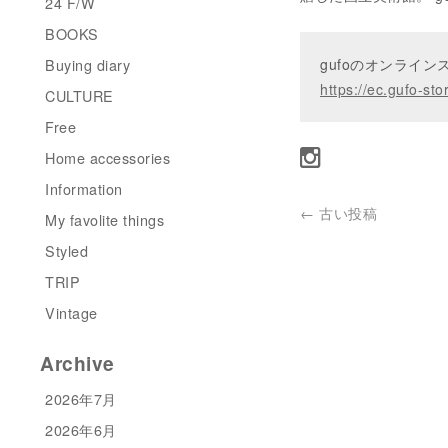
24 F/W
BOOKS
Buying diary
gufoのオンライ
https://ec.gufo-sto
CULTURE
Free
Home accessories
Information
←
古い投稿
My favolite things
Styled
TRIP
Vintage
Archive
2026年7月
2026年6月