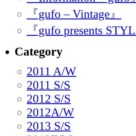
『gufo – Vintage』
『gufo presents STY
Category
2011 A/W
2011 S/S
2012 S/S
2012A/W
2013 S/S