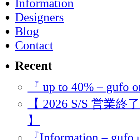
Information
Designers
Blog
Contact
Recent
『 up to 40% – gufo o
【 2026 S/S 営業
】
『Information – guf