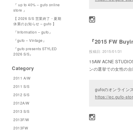
『 up to 40% – gufo online
store 』
【 2026 S/S 営業終了・夏期
休業のお知らせ – gufo 】
『Information – gufo』
『gufo – Vintage』
『2015 FW Buyin
『gufo presents STYLED
投稿日:
2015/01/31
2026 S/S』
15AW ACNE ST
Category
ンの選挙での女性の台
2011 A/W
2011 S/S
gufoのオンライ
2012 S/S
https://ec.gufo-sto
2012A/W
2013 S/S
2013F/W
2013FW