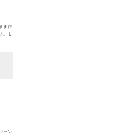
のまま作
ム。甘
ゴギャン