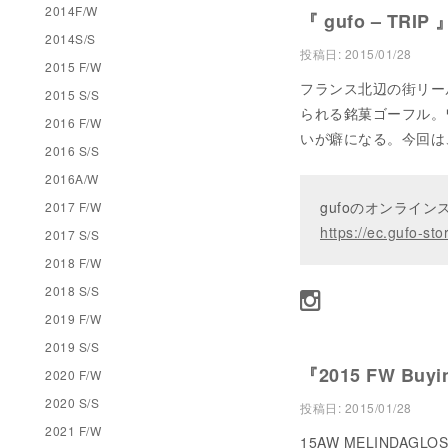
2014F/W
『 gufo – TRIP 
2014S/S
投稿日:
2015/01/28
2015 F/W
フランス北辺の街リール
2015 S/S
られる銘菓ゴーフル。
2016 F/W
いが癖になる。今回は
2016 S/S
2016A/W
gufoのオンライ
2017 F/W
https://ec.gufo-sto
2017 S/S
2018 F/W
2018 S/S
2019 F/W
2019 S/S
『2015 FW Buyin
2020 F/W
2020 S/S
投稿日:
2015/01/28
2021 F/W
15AW MELIND