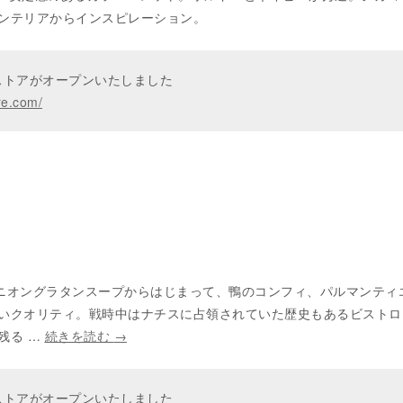
ンテリアからインスピレーション。
ンストアがオープンいたしました
re.com/
』
 place オニオングラタンスープからはじまって、鴨のコンフィ、パルマンテ
いクオリティ。戦時中はナチスに占領されていた歴史もあるビストロ
残る …
続きを読む
→
ンストアがオープンいたしました