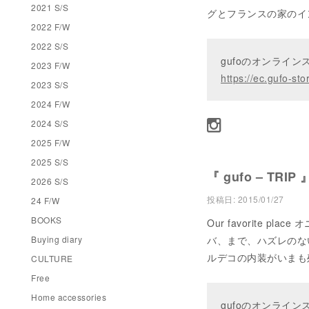
2021 S/S
グとフランスの家のイ
2022 F/W
2022 S/S
gufoのオンライ
2023 F/W
https://ec.gufo-sto
2023 S/S
2024 F/W
2024 S/S
2025 F/W
2025 S/S
『 gufo – TRIP 
2026 S/S
投稿日:
2015/01/27
24 F/W
BOOKS
Our favorite
Buying diary
バ、まで、ハズレのな
ルデコの内装がいまも
CULTURE
Free
Home accessories
gufoのオンライ