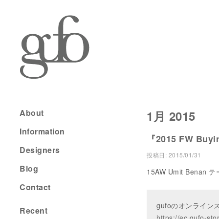
About
1月 2015
Information
『2015 FW Buyin
Designers
投稿日:
2015/01/31
Blog
15AW Umit Benan
Contact
gufoのオンライ
Recent
https://ec.gufo-sto