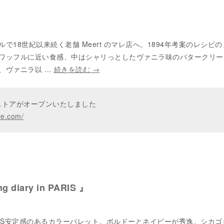
』
で18世紀以来続く老舗 Meert のマレ店へ。1894年考案のレシピ
ワッフルに近い食感、中はシャリっとしたヴァニラ味のバタークリー
、ヴァニラ以 …
続きを読む
→
ンストアがオープンいたしました
re.com/
g diary in PARIS 』
AGLOSS安定感のあるカラーパレット。ボルドーとネイビーが秀逸。シカ