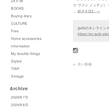
24 F/W
ス ヴァン ノッテン
BOOKS
…
続きを読む
→
Buying diary
CULTURE
gufoのオンライ
Free
https://ec.gufo-sto
Home accessories
Information
My favolite things
Styled
←
古い投稿
TRIP
Vintage
Archive
2026年7月
2026年6月