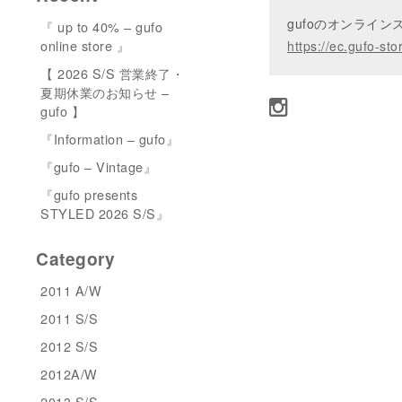
gufoのオンライ
『 up to 40% – gufo
online store 』
https://ec.gufo-sto
【 2026 S/S 営業終了・
夏期休業のお知らせ –
gufo 】
『Information – gufo』
『gufo – Vintage』
『gufo presents
STYLED 2026 S/S』
Category
2011 A/W
2011 S/S
2012 S/S
2012A/W
2013 S/S