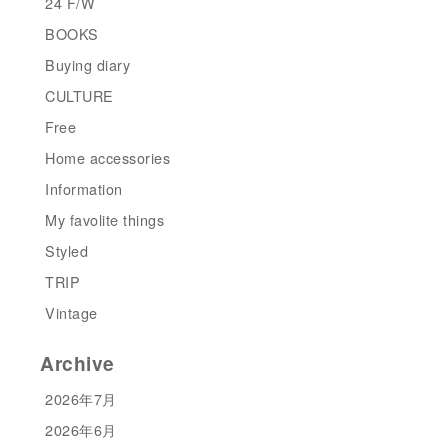
24 F/W
BOOKS
Buying diary
CULTURE
Free
Home accessories
Information
My favolite things
Styled
TRIP
Vintage
Archive
2026年7月
2026年6月