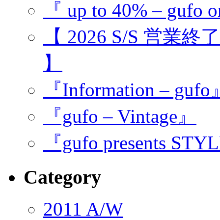
『 up to 40% – gufo o
【 2026 S/S 営業
】
『Information – guf
『gufo – Vintage』
『gufo presents STY
Category
2011 A/W