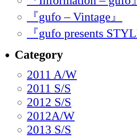
『Information – guf
『gufo – Vintage』
『gufo presents STY
Category
2011 A/W
2011 S/S
2012 S/S
2012A/W
2013 S/S