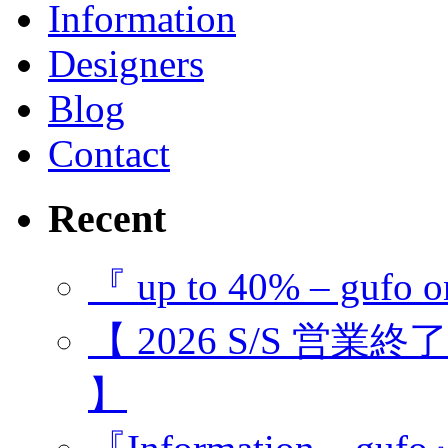
Information
Designers
Blog
Contact
Recent
『 up to 40% – gufo o
【 2026 S/S 営業
】