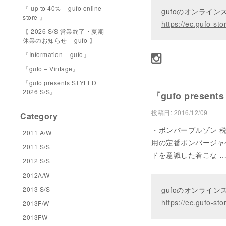
『 up to 40% – gufo online
gufoのオンライ
store 』
https://ec.gufo-sto
【 2026 S/S 営業終了・夏期
休業のお知らせ – gufo 】
『Information – gufo』
『gufo – Vintage』
『gufo presents STYLED
2026 S/S』
『gufo presents
投稿日:
2016/12/09
Category
・ボンバーブルゾン 税込み
2011 A/W
用の定番ボンバージャ
2011 S/S
ドを意識した着こな 
2012 S/S
2012A/W
2013 S/S
gufoのオンライ
https://ec.gufo-sto
2013F/W
2013FW