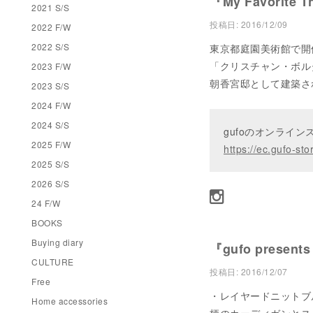
『My Favorite T
2021 S/S
投稿日:
2016/12/09
2022 F/W
2022 S/S
東京都庭園美術館で開
「クリスチャン・ボル
2023 F/W
朝香宮邸として建築さ
2023 S/S
2024 F/W
2024 S/S
gufoのオンライ
2025 F/W
https://ec.gufo-sto
2025 S/S
2026 S/S
24 F/W
BOOKS
Buying diary
『gufo presents
CULTURE
投稿日:
2016/12/07
Free
・レイヤードニットブルゾ
Home accessories