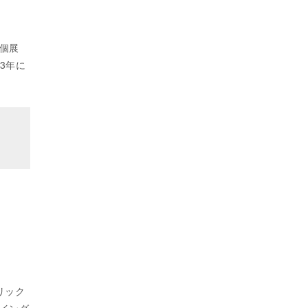
個展
3年に
トリック