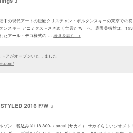
hings 』
催中の現代アートの巨匠クリスチャン・ボルタンスキーの東京での初
タンスキー アニミタス－さざめく亡霊たち」へ。庭園美術館は、193
れたアール・デコ様式の …
続きを読む
→
ンストアがオープンいたしました
re.com/
 STYLED 2016 F/W 』
ン 税込み￥118,800- / sacai (サカイ） サカイらしいジオメ