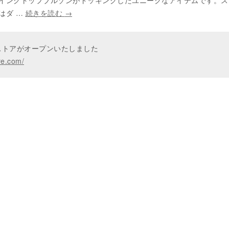
イングトップブルゾンがドッキングしたユニークなアイテムです。ス
はダ …
続きを読む
→
ンストアがオープンいたしました
re.com/