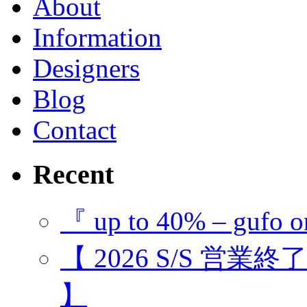
About
Information
Designers
Blog
Contact
Recent
『 up to 40% – gufo o
【 2026 S/S 営業
】