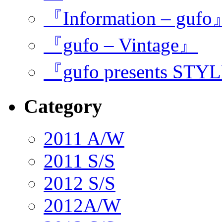
『Information – guf
『gufo – Vintage』
『gufo presents STY
Category
2011 A/W
2011 S/S
2012 S/S
2012A/W