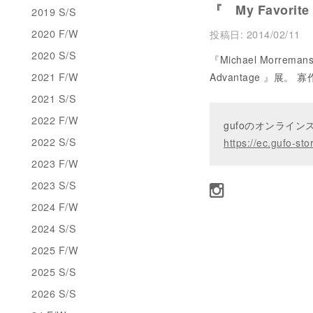
『 My Favorite
2019 S/S
2020 F/W
投稿日:
2014/02/11
2020 S/S
『Michael Morreman
2021 F/W
Advantage 』展
2021 S/S
2022 F/W
gufoのオンライ
2022 S/S
https://ec.gufo-sto
2023 F/W
2023 S/S
2024 F/W
2024 S/S
2025 F/W
2025 S/S
2026 S/S