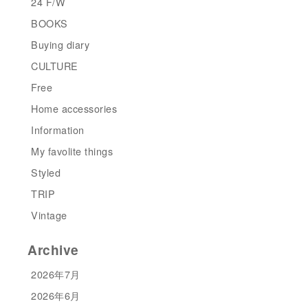
24 F/W
BOOKS
Buying diary
CULTURE
Free
Home accessories
Information
My favolite things
Styled
TRIP
Vintage
Archive
2026年7月
2026年6月