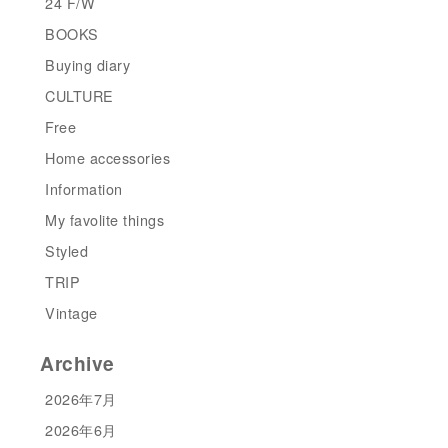
24 F/W
BOOKS
Buying diary
CULTURE
Free
Home accessories
Information
My favolite things
Styled
TRIP
Vintage
Archive
2026年7月
2026年6月