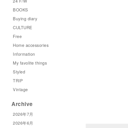
24 F/W
BOOKS
Buying diary
CULTURE
Free
Home accessories
Information
My favolite things
Styled
TRIP
Vintage
Archive
2026年7月
2026年6月