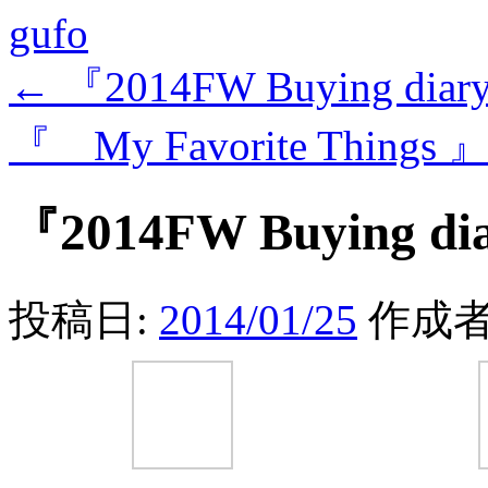
gufo
←
『2014FW Buying diary
『 My Favorite Things 
『2014FW Buying dia
投稿日:
2014/01/25
作成者