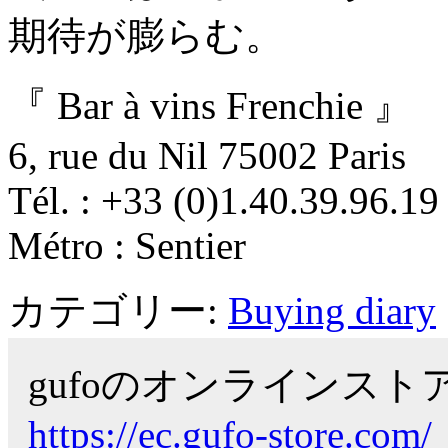
期待が膨らむ。
『 Bar à vins Frenchie 』
6, rue du Nil 75002 Paris
Tél. : +33 (0)1.40.39.96.19
Métro : Sentier
カテゴリー:
Buying diary
gufoのオンラインス
https://ec.gufo-store.com/