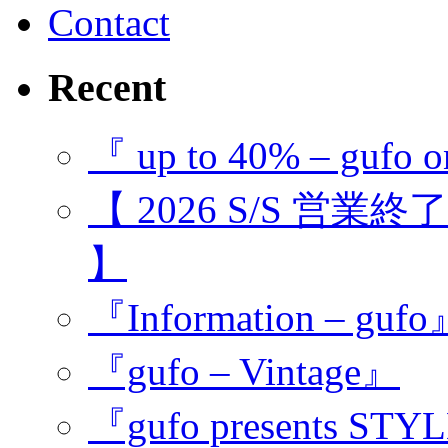
Contact
Recent
『 up to 40% – gufo o
【 2026 S/S 営業
】
『Information – guf
『gufo – Vintage』
『gufo presents STY