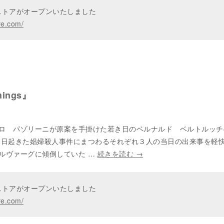
ンストアがオープンいたしました
re.com/
hings』
ロ パゾリーニが原案を手掛けた若き日のベルナルド ベルトルッチ
る日起きた娼婦殺人事件にまつわるそれぞれ３人の当日の出来事を軽
ルヴァーグに傾倒していた …
続きを読む
→
ンストアがオープンいたしました
re.com/