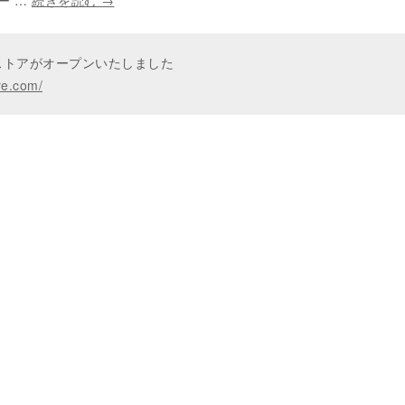
ー …
続きを読む
→
ンストアがオープンいたしました
re.com/