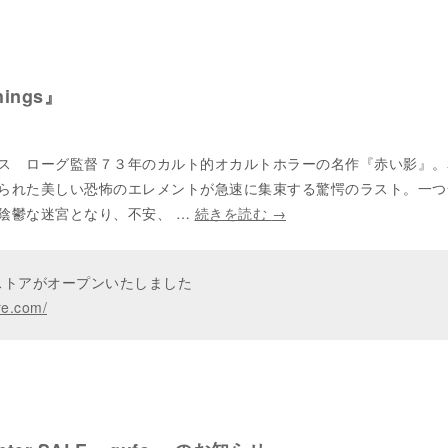
hings』
ス ローグ監督７３年のカルト的オカルトホラーの名作『赤い影』。
られた美しい恐怖のエレメントが急速に集束する驚愕のラスト。一つ
陰鬱な迷宮となり、不安、 …
続きを読む
→
ンストアがオープンいたしました
re.com/