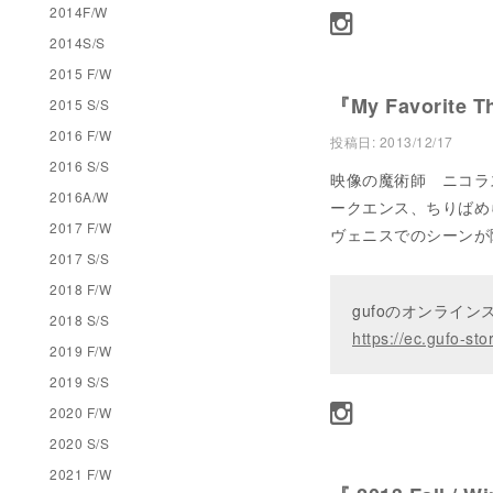
2014F/W
2014S/S
2015 F/W
『My Favorite T
2015 S/S
2016 F/W
投稿日:
2013/12/17
2016 S/S
映像の魔術師 ニコラ
2016A/W
ークエンス、ちりばめ
2017 F/W
ヴェニスでのシーンが
2017 S/S
2018 F/W
gufoのオンライ
2018 S/S
https://ec.gufo-sto
2019 F/W
2019 S/S
2020 F/W
2020 S/S
2021 F/W