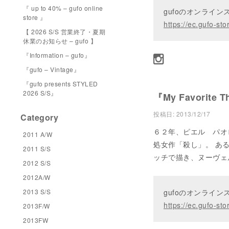
『 up to 40% – gufo online
gufoのオンライ
store 』
https://ec.gufo-sto
【 2026 S/S 営業終了・夏期
休業のお知らせ – gufo 】
『Information – gufo』
『gufo – Vintage』
『gufo presents STYLED
2026 S/S』
『My Favorite T
投稿日:
2013/12/17
Category
６２年、ピエル パオ
2011 A/W
処女作「殺し」。 あ
2011 S/S
ッチで描き、ヌーヴェ
2012 S/S
2012A/W
2013 S/S
gufoのオンライ
https://ec.gufo-sto
2013F/W
2013FW