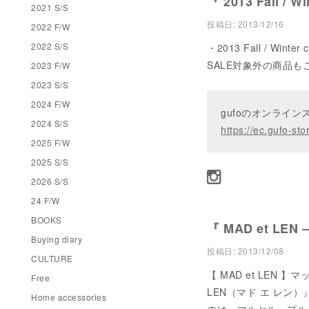
『 2013 Fall /
2021 S/S
投稿日:
2013/12/16
2022 F/W
2022 S/S
・2013 Fall / Win
SALE対象外の商品もござ
2023 F/W
2023 S/S
2024 F/W
gufoのオンライ
2024 S/S
https://ec.gufo-sto
2025 F/W
2025 S/S
2026 S/S
24 F/W
BOOKS
『 MAD et LEN –
Buying diary
投稿日:
2013/12/08
CULTURE
【 MAD et LEN
Free
LEN（マド エ レ
Home accessories