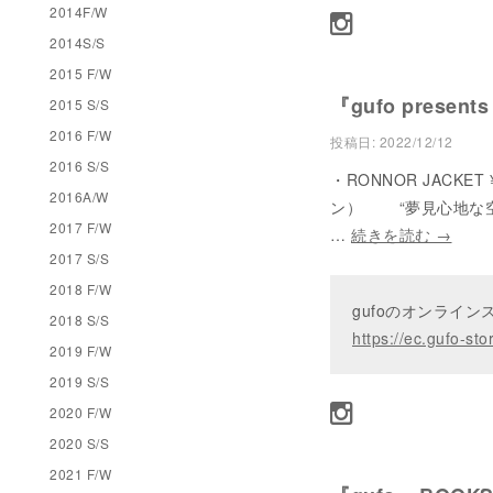
2014F/W
2014S/S
2015 F/W
『gufo present
2015 S/S
2016 F/W
投稿日:
2022/12/12
2016 S/S
・RONNOR JACKET 
2016A/W
ン） “夢見心地な空
2017 F/W
…
続きを読む
→
2017 S/S
2018 F/W
gufoのオンライ
2018 S/S
https://ec.gufo-sto
2019 F/W
2019 S/S
2020 F/W
2020 S/S
2021 F/W