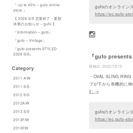
『 up to 40% – gufo online
gufoのオンライ
store 』
https://ec.gufo-sto
【 2026 S/S 営業終了・夏期
休業のお知らせ – gufo 】
『Information – gufo』
『gufo – Vintage』
『gufo presents STYLED
2026 S/S』
『gufo present
投稿日:
2022/12/15
Category
・OVAL SLING RING
2011 A/W
プが下から有機的に伸
2011 S/S
む
→
2012 S/S
2012A/W
2013 S/S
gufoのオンライ
https://ec.gufo-sto
2013F/W
2013FW