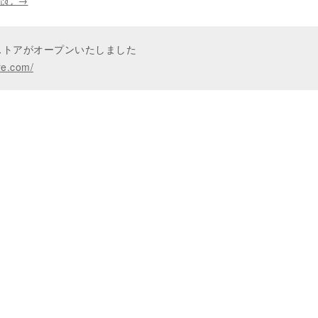
読む
→
ンストアがオープンいたしました
re.com/