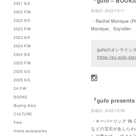
『gufo – BOOK
2021 S/S
投稿日:
2022/12/11
2022 F/W
2022 S/S
・Rachel Monique (
Monique、Szyndler、
2023 F/W
2023 S/S
2024 F/W
gufoのオンライ
2024 S/S
https://ec.gufo-sto
2025 F/W
2025 S/S
2026 S/S
24 F/W
BOOKS
『gufo present
Buying diary
投稿日:
2022/12/09
CULTURE
・キーパーリング 9k Go
Free
などの宝石があしらわ
Home accessories