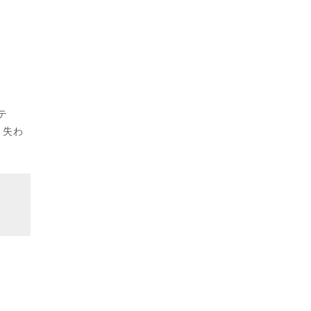
ッテ
。失わ