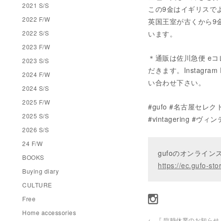
2021 S/S
この9金はイギリスで
2022 F/W
英国王室が古くから9
2022 S/S
います。
2023 F/W
＊通販は佐川急便 eコ
2023 S/S
だきます。Instagram 
2024 F/W
い合わせ下さい。
2024 S/S
2025 F/W
#gufo #名古屋セレ
2025 S/S
#vintagering #
2026 S/S
24 F/W
gufoのオンライ
BOOKS
https://ec.gufo-sto
Buying diary
CULTURE
Free
Home accessories
←
『 臨時休業のお知らせ – 