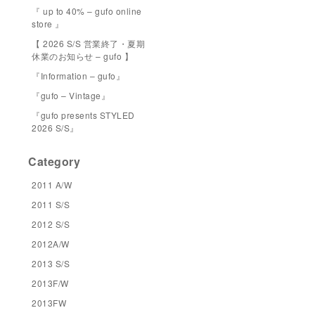
『 up to 40% – gufo online
store 』
【 2026 S/S 営業終了・夏期
休業のお知らせ – gufo 】
『Information – gufo』
『gufo – Vintage』
『gufo presents STYLED
2026 S/S』
Category
2011 A/W
2011 S/S
2012 S/S
2012A/W
2013 S/S
2013F/W
2013FW