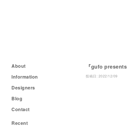
About
『gufo present
Information
投稿日:
2022/12/09
Designers
Blog
Contact
Recent