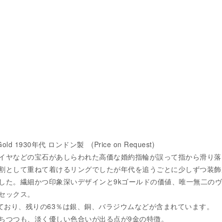
d 1930年代 ロンドン製 (Price on Request)
イヤなどの宝石があしらわれた高価な婚約指輪が誤って指から滑り落
割として重ねて着けるリングでしたが年代を追うごとに少しずつ装飾
した。繊細かつ印象深いデザインと9kゴールドの価値、唯一無二の
セックス。
れており、残りの63％は銀、銅、バラジウムなどが含まれています。
ちつつも、淡く優しい色合いが出る点が9金の特徴。