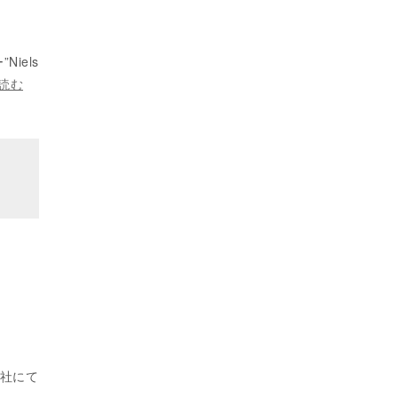
Niels
読む
ass社にて