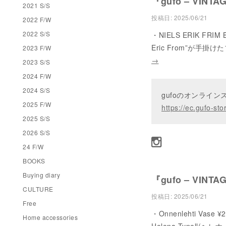
『gufo – VINTA
2021 S/S
投稿日:
2025/06/21
2022 F/W
2022 S/S
・NIELS ERIK FRI
Eric From”が
2023 F/W
→
2023 S/S
2024 F/W
2024 S/S
gufoのオンライ
2025 F/W
https://ec.gufo-sto
2025 S/S
2026 S/S
24 F/W
BOOKS
Buying diary
『gufo – VINTA
CULTURE
投稿日:
2025/06/21
Free
・Onnenlehti Vase ¥2
Home accessories