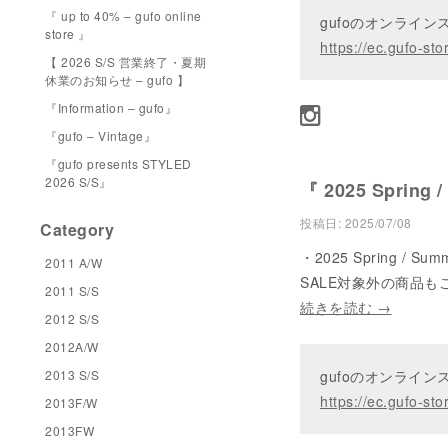
『 up to 40% – gufo online
gufoのオンライ
store 』
https://ec.gufo-sto
【 2026 S/S 営業終了・夏期
休業のお知らせ – gufo 】
『Information – gufo』
『gufo – Vintage』
『gufo presents STYLED
2026 S/S』
『 2025 Spring 
投稿日:
2025/07/08
Category
・2025 Spring /
2011 A/W
SALE対象外の商品も
2011 S/S
続きを読む
→
2012 S/S
2012A/W
2013 S/S
gufoのオンライ
https://ec.gufo-sto
2013F/W
2013FW