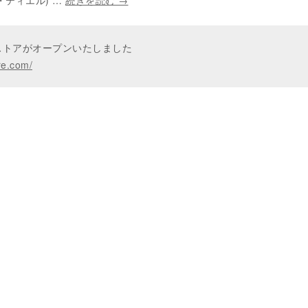
レナ・ティエル) …
続きを読む
→
ンストアがオープンいたしました
re.com/