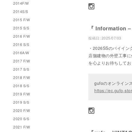
2014F/W
2014S/S
2015 F/W
『 Information –
2015 S/S
2016 F/W
投稿日:
2025/07/03
2016 S/S
・2026SSのバイイ
2016A/W
店舗建物の外壁工事に
2017 F/W
を心よりお待ちしており
2017 S/S
2018 F/W
gufoのオンライ
2018 S/S
https://ec.gufo-sto
2019 F/W
2019 S/S
2020 F/W
2020 S/S
2021 F/W