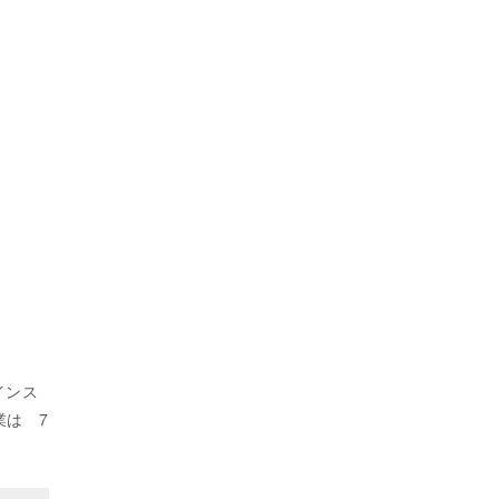
インス
業は 7