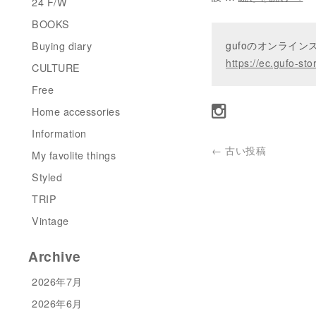
24 F/W
BOOKS
Buying diary
gufoのオンライ
https://ec.gufo-sto
CULTURE
Free
Home accessories
Information
←
古い投稿
My favolite things
Styled
TRIP
Vintage
Archive
2026年7月
2026年6月