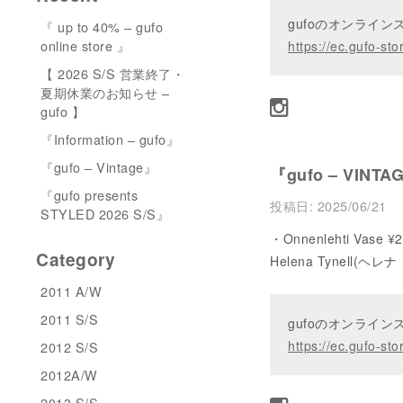
gufoのオンライ
『 up to 40% – gufo
online store 』
https://ec.gufo-sto
【 2026 S/S 営業終了・
夏期休業のお知らせ –
gufo 】
『Information – gufo』
『gufo – Vintage』
『gufo – VINTA
『gufo presents
投稿日:
2025/06/21
STYLED 2026 S/S』
・Onnenlehti Vase ¥2
Category
Helena Tynell(ヘ
2011 A/W
2011 S/S
gufoのオンライ
https://ec.gufo-sto
2012 S/S
2012A/W
2013 S/S