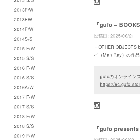
2013F/W
2013FW
『gufo – BOOK
2014F/W
投稿日:
2025/06/21
2014S/S
・OTHER OBJECTS 
2015 F/W
イ（Man Ray）の作品
2015 S/S
2016 F/W
gufoのオンライ
2016 S/S
https://ec.gufo-sto
2016A/W
2017 F/W
2017 S/S
2018 F/W
2018 S/S
『gufo presents
2019 F/W
投稿日:
2025/06/20