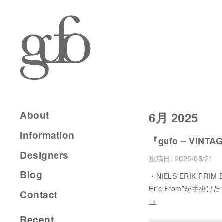
About
6月 2025
Information
『gufo – VINTA
Designers
投稿日:
2025/06/21
Blog
・NIELS ERIK FRI
Eric From”が
Contact
→
Recent