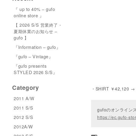
『 up to 40% – gufo
online store 』
【 2026 S/S 営業終了・
夏期休業のお知らせ –
gufo 】
『Information – gufo』
『gufo – Vintage』
『gufo presents
STYLED 2026 S/S』
Category
・SHIRT ￥42,120 → 
2011 A/W
2011 S/S
gufoのオンライ
2012 S/S
https://ec.gufo-sto
2012A/W
2013 S/S