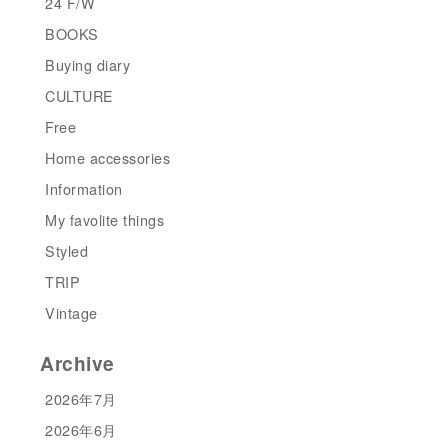
24 F/W
BOOKS
Buying diary
CULTURE
Free
Home accessories
Information
My favolite things
Styled
TRIP
Vintage
Archive
2026年7月
2026年6月