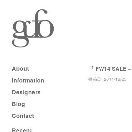
About
『 FW14 SALE –
投稿日:
2014/12/25
Information
Designers
Blog
Contact
Recent