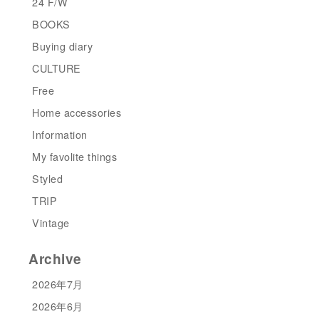
24 F/W
BOOKS
Buying diary
CULTURE
Free
Home accessories
Information
My favolite things
Styled
TRIP
Vintage
Archive
2026年7月
2026年6月