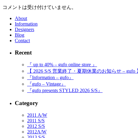
コメントは受け付けていません。
About
Information
Designers
Blog
Contact
Recent
『 up to 40% – gufo online store 』
【 2026 S/S 営業終了・夏期休業のお知らせ – gufo
『Information – gufo』
『gufo – Vintage』
『gufo presents STYLED 2026 S/S』
Category
2011 A/W
2011 S/S
2012 S/S
2012A/W
2013 S/S