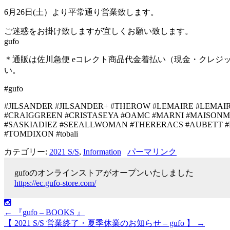
6月26日(土）より平常通り営業致します。
ご迷惑をお掛け致しますが宜しくお願い致します。
gufo
＊通販は佐川急便 eコレクト商品代金着払い（現金・クレジットカード可）
い。
#gufo
#JILSANDER #JILSANDER+ #THEROW #LEMAIRE #LEM
#CRAIGGREEN #CRISTASEYA #OAMC #MARNI #MAISONM
#SASKIADIEZ #SEEALLWOMAN #THERERACS #AUBETT 
#TOMDIXON #tobali
カテゴリー:
2021 S/S
,
Information
パーマリンク
gufoのオンラインストアがオープンいたしました
https://ec.gufo-store.com/
←
『gufo – BOOKS 』
【 2021 S/S 営業終了・夏季休業のお知らせ – gufo 】
→