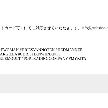
にてご対応させていただきます。info@gufoshop.co.jp も
AIREWOMAN #DRIESVANNOTEN #HEDMAYNER
ARGIELA #CHRISTIANWIJNANTS
#P.LEMOULT #POPTRADINGCOMPANY #MYKITA