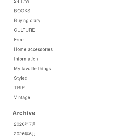
24 F/W
BOOKS
Buying diary
CULTURE
Free
Home accessories
Information
My favolite things
Styled
TRIP
Vintage
Archive
2026年7月
2026年6月