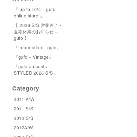
『 up to 40% – gufo
online store 』
【 2026 S/S 営業終了・
夏期休業のお知らせ –
gufo 】
『Information – gufo』
『gufo – Vintage』
『gufo presents
STYLED 2026 S/S』
Category
2011 A/W
2011 S/S
2012 S/S
2012A/W
2013 S/S