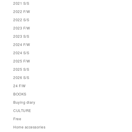
2021 S/S
2022 F/W
2022 S/S
2023 F/W
2023 S/S
2024 F/W
2024 S/S
2025 F/W
2025 S/S
2026 S/S
24 F/W
BOOKS
Buying diary
CULTURE
Free
Home accessories