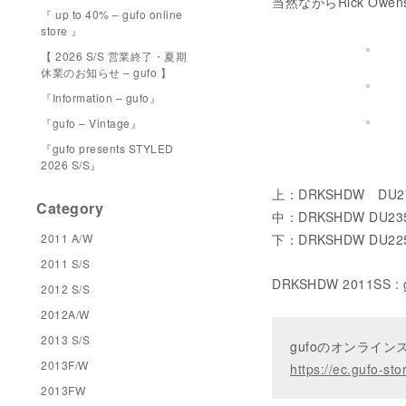
当然ながらRick Ow
『 up to 40% – gufo online
store 』
【 2026 S/S 営業終了・夏期
休業のお知らせ – gufo 】
『Information – gufo』
『gufo – Vintage』
『gufo presents STYLED
2026 S/S』
上：DRKSHDW DU2778
Category
中：DRKSHDW DU2353
2011 A/W
下：DRKSHDW DU2250
2011 S/S
DRKSHDW 2011SS :
2012 S/S
2012A/W
2013 S/S
gufoのオンライ
2013F/W
https://ec.gufo-sto
2013FW