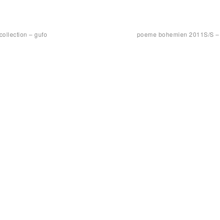
llection – gufo
poeme bohemien 2011S/S –