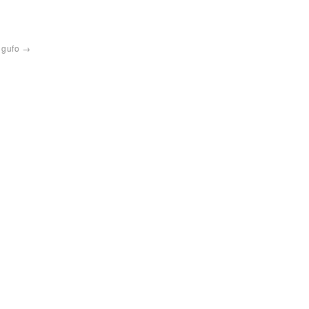
 gufo
→