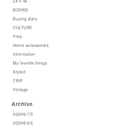
24 F/W
BOOKS
Buying diary
CULTURE
Free
Home accessories
Information
My favolite things
Styled
TRIP
Vintage
Archive
2026年7月
2026年6月