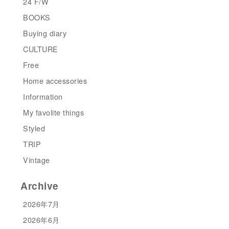
24 F/W
BOOKS
Buying diary
CULTURE
Free
Home accessories
Information
My favolite things
Styled
TRIP
Vintage
Archive
2026年7月
2026年6月