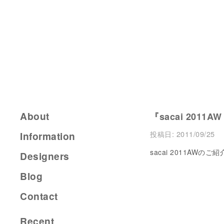
About
『sacai 2011AW
投稿日:
2011/09/25
Information
sacai 2011AWのご
Designers
Blog
Contact
Recent