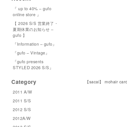
『 up to 40% – gufo
online store 』
【 2026 S/S 営業終了・
夏期休業のお知らせ –
gufo 】
『Information – gufo』
『gufo – Vintage』
『gufo presents
STYLED 2026 S/S』
Category
【sacai】 mohair car
2011 A/W
2011 S/S
2012 S/S
2012A/W
2013 S/S