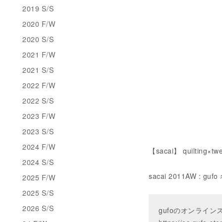
2019 S/S
2020 F/W
2020 S/S
2021 F/W
2021 S/S
2022 F/W
2022 S/S
2023 F/W
2023 S/S
2024 F/W
【sacai】 quilting×twe
2024 S/S
sacai 2011AW : g
2025 F/W
2025 S/S
2026 S/S
gufoのオンライ