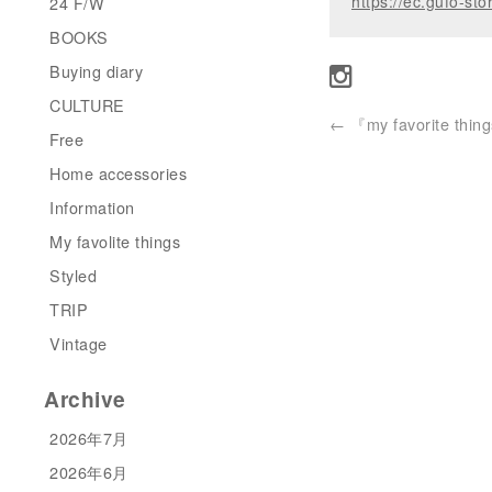
https://ec.gufo-sto
24 F/W
BOOKS
Buying diary
CULTURE
←
『my favorite thin
Free
Home accessories
Information
My favolite things
Styled
TRIP
Vintage
Archive
2026年7月
2026年6月