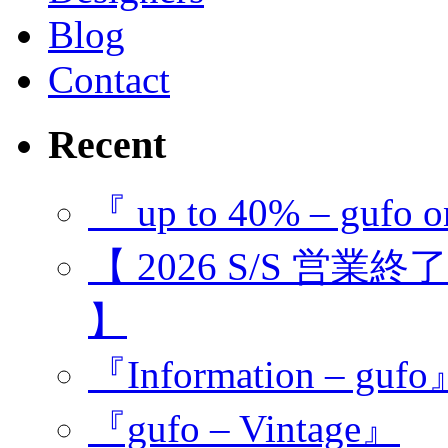
Blog
Contact
Recent
『 up to 40% – gufo o
【 2026 S/S 営業
】
『Information – guf
『gufo – Vintage』