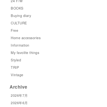
24 F/W
BOOKS
Buying diary
CULTURE
Free
Home accessories
Information
My favolite things
Styled
TRIP
Vintage
Archive
2026年7月
2026年6月