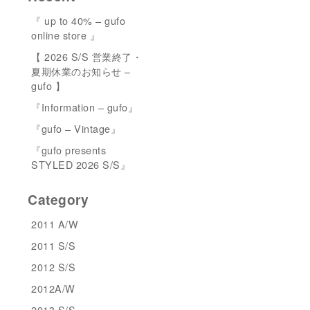
『 up to 40% – gufo
online store 』
【 2026 S/S 営業終了・
夏期休業のお知らせ –
gufo 】
『Information – gufo』
『gufo – Vintage』
『gufo presents
STYLED 2026 S/S』
Category
2011 A/W
2011 S/S
2012 S/S
2012A/W
2013 S/S