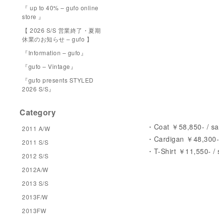
『 up to 40% – gufo online
store 』
【 2026 S/S 営業終了・夏期
休業のお知らせ – gufo 】
『Information – gufo』
『gufo – Vintage』
『gufo presents STYLED
2026 S/S』
Category
・Coat ￥58,850- / sa
2011 A/W
・Cardigan ￥48,300- 
2011 S/S
・T-Shirt ￥11,550- / 
2012 S/S
2012A/W
2013 S/S
2013F/W
2013FW