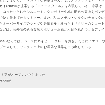
イ(sacai)が提案する「ニュースタイル」を表現している。今季は
、ゆったりとしたシルエット。タンガリー生地に配色の裏地をボンデ
で硬く仕上げたカットソー、またポリエステル・シルクのチェックの
たオーバーサイズのシャツや分量を多く取ったミリタリーのショート
などは、意外性のある質感とボリューム感が人目を惹きつけるデザイ
acai)ならでは。ベースにネイビー・グレーをおき、そこにイエロー
プラスして、ワンランク上のお洒落な世界を生み出している。
ンストアがオープンいたしました
re.com/