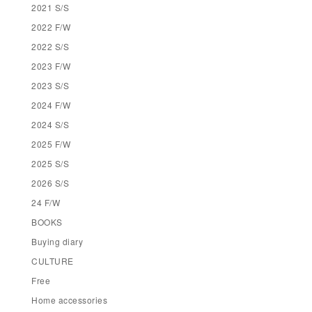
2021 S/S
2022 F/W
2022 S/S
2023 F/W
2023 S/S
2024 F/W
2024 S/S
2025 F/W
2025 S/S
2026 S/S
24 F/W
BOOKS
Buying diary
CULTURE
Free
Home accessories