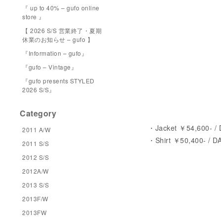
『 up to 40% – gufo online
store 』
【 2026 S/S 営業終了・夏期
休業のお知らせ – gufo 】
『Information – gufo』
『gufo – Vintage』
『gufo presents STYLED
2026 S/S』
Category
・Jacket ￥54,600- 
2011 A/W
・Shirt ￥50,400- / 
2011 S/S
2012 S/S
2012A/W
2013 S/S
2013F/W
2013FW