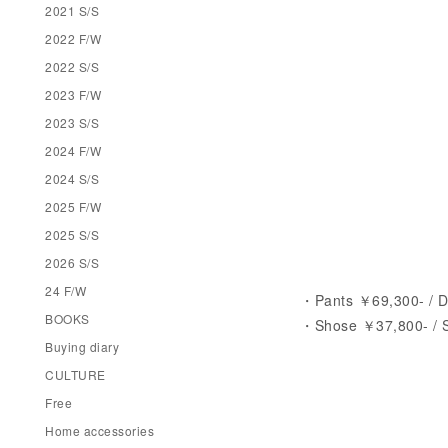
2021 S/S
2022 F/W
2022 S/S
2023 F/W
2023 S/S
2024 F/W
2024 S/S
2025 F/W
2025 S/S
2026 S/S
24 F/W
・Pants ￥69,300- /
BOOKS
・Shose ￥37,800- /
Buying diary
CULTURE
Free
Home accessories