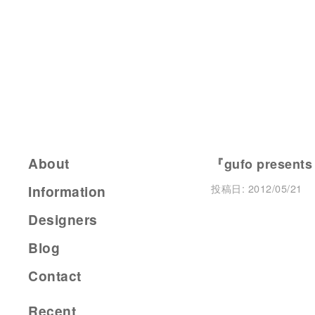
About
『gufo present
投稿日:
2012/05/21
Information
Designers
Blog
Contact
Recent