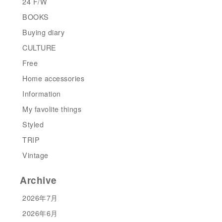
24 F/W
BOOKS
Buying diary
CULTURE
Free
Home accessories
Information
My favolite things
Styled
TRIP
Vintage
Archive
2026年7月
2026年6月