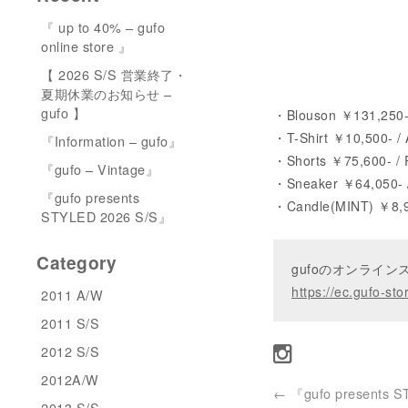
『 up to 40% – gufo
online store 』
【 2026 S/S 営業終了・
夏期休業のお知らせ –
gufo 】
・Blouson ￥131,250
・T-Shirt ￥10,500- /
『Information – gufo』
・Shorts ￥75,600- /
『gufo – Vintage』
・Sneaker ￥64,050-
『gufo presents
・Candle(MINT) ￥8,
STYLED 2026 S/S』
Category
gufoのオンライ
https://ec.gufo-sto
2011 A/W
2011 S/S
2012 S/S
2012A/W
←
『gufo presents 
2013 S/S