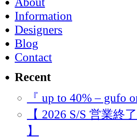
About
Information
Designers
Blog
Contact
Recent
『 up to 40% – gufo o
【 2026 S/S 営業
】