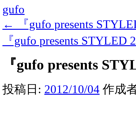
gufo
←
『gufo presents STYL
『gufo presents STYLE
『gufo presents ST
投稿日:
2012/10/04
作成者