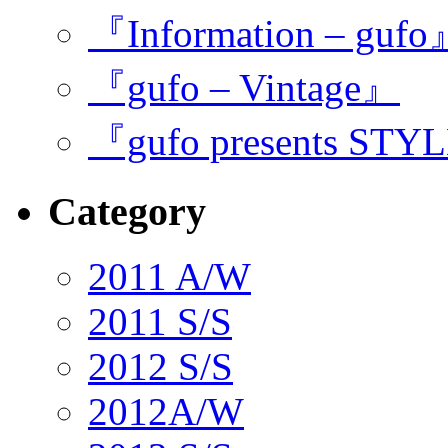
『Information – guf
『gufo – Vintage』
『gufo presents STY
Category
2011 A/W
2011 S/S
2012 S/S
2012A/W