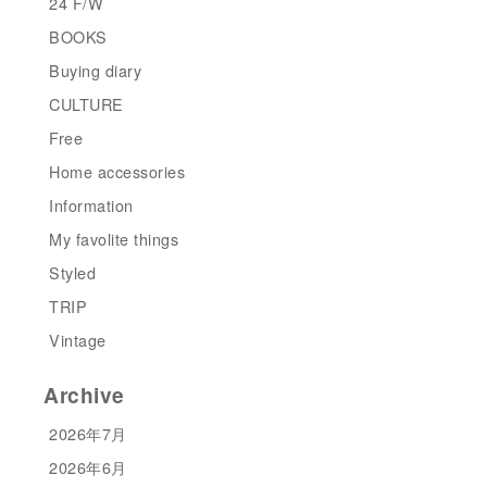
24 F/W
BOOKS
Buying diary
CULTURE
Free
Home accessories
Information
My favolite things
Styled
TRIP
Vintage
Archive
2026年7月
2026年6月