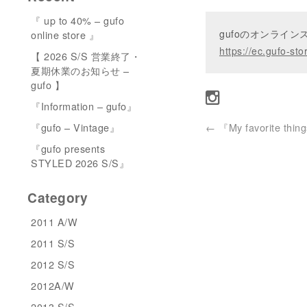
『 up to 40% – gufo
gufoのオンライ
online store 』
https://ec.gufo-sto
【 2026 S/S 営業終了・
夏期休業のお知らせ –
gufo 】
『Information – gufo』
『gufo – Vintage』
←
『My favorite thin
『gufo presents
STYLED 2026 S/S』
Category
2011 A/W
2011 S/S
2012 S/S
2012A/W
2013 S/S