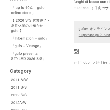
funghi di bosco con ri
『 up to 40% – gufo
milanese （ 
online store 』
【 2026 S/S 営業終了・
夏期休業のお知らせ –
gufoのオンライ
gufo 】
https://ec.gufo-sto
『Information – gufo』
『gufo – Vintage』
『gufo presents
STYLED 2026 S/S』
←
[ il duomo @ Firen
Category
2011 A/W
2011 S/S
2012 S/S
2012A/W
2013 S/S