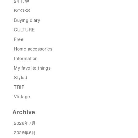
24 F/W
BOOKS
Buying diary
CULTURE
Free
Home accessories
Information
My favolite things
Styled
TRIP
Vintage
Archive
2026年7月
2026年6月