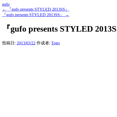
gufo
←
『gufo presents STYLED 2013SS』
『gufo presents STYLED 2013SS』
→
『gufo presents STYLED 2013
投稿日:
2013/03/22
作成者:
Togo