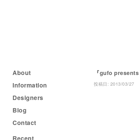
About
『gufo present
投稿日:
2013/03/27
Information
Designers
Blog
Contact
Recent