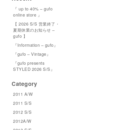
『 up to 40% – gufo
online store 』
【 2026 S/S 営業終了・
夏期休業のお知らせ –
gufo 】
『Information – gufo』
『gufo – Vintage』
『gufo presents
STYLED 2026 S/S』
Category
2011 A/W
2011 S/S
2012 S/S
2012A/W
2013 S/S