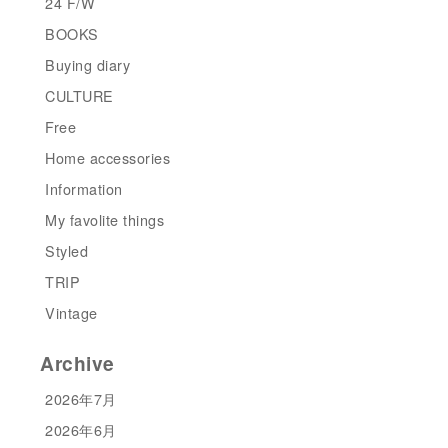
24 F/W
BOOKS
Buying diary
CULTURE
Free
Home accessories
Information
My favolite things
Styled
TRIP
Vintage
Archive
2026年7月
2026年6月