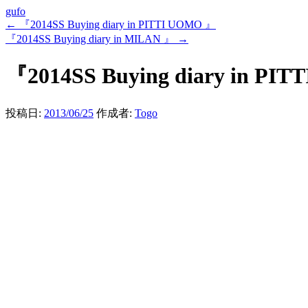
gufo
←
『2014SS Buying diary in PITTI UOMO 』
『2014SS Buying diary in MILAN 』
→
『2014SS Buying diary in PI
投稿日:
2013/06/25
作成者:
Togo