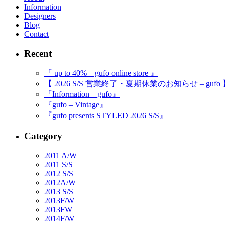
Information
Designers
Blog
Contact
Recent
『 up to 40% – gufo online store 』
【 2026 S/S 営業終了・夏期休業のお知らせ – gufo
『Information – gufo』
『gufo – Vintage』
『gufo presents STYLED 2026 S/S』
Category
2011 A/W
2011 S/S
2012 S/S
2012A/W
2013 S/S
2013F/W
2013FW
2014F/W