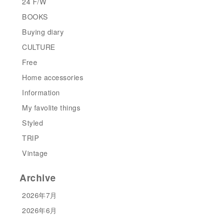
24 F/W
BOOKS
Buying diary
CULTURE
Free
Home accessories
Information
My favolite things
Styled
TRIP
Vintage
Archive
2026年7月
2026年6月