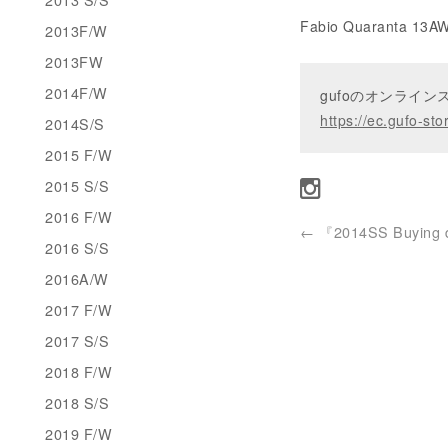
Fabio Quarant
2013F/W
2013FW
2014F/W
gufoのオンライ
https://ec.gufo-sto
2014S/S
2015 F/W
2015 S/S
2016 F/W
←
『2014SS Buying d
2016 S/S
2016A/W
2017 F/W
2017 S/S
2018 F/W
2018 S/S
2019 F/W