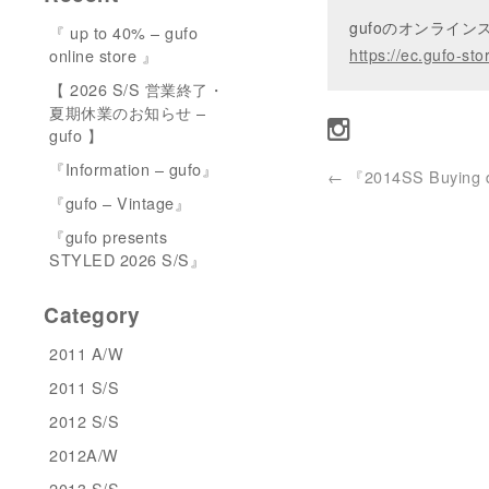
gufoのオンライ
『 up to 40% – gufo
online store 』
https://ec.gufo-sto
【 2026 S/S 営業終了・
夏期休業のお知らせ –
gufo 】
『Information – gufo』
←
『2014SS Buying d
『gufo – Vintage』
『gufo presents
STYLED 2026 S/S』
Category
2011 A/W
2011 S/S
2012 S/S
2012A/W
2013 S/S