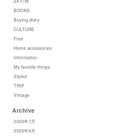
24 F/W
BOOKS
Buying diary
CULTURE
Free
Home accessories
Information
My favolite things
Styled
TRIP
Vintage
Archive
2026年7月
2026年6月