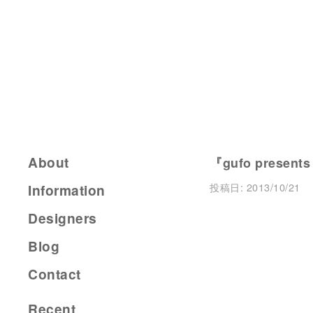
About
『gufo present
投稿日:
2013/10/21
Information
Designers
Blog
Contact
Recent