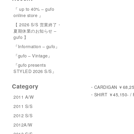
『 up to 40% – gufo
online store 』
【 2026 S/S 営業終了・
夏期休業のお知らせ –
gufo 】
『Information – gufo』
『gufo – Vintage』
『gufo presents
STYLED 2026 S/S』
Category
・CARDIGAN ￥68,250
・SHIRT ￥45,150- /
2011 A/W
2011 S/S
2012 S/S
2012A/W
2013 S/S