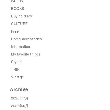
24 F/W
BOOKS
Buying diary
CULTURE
Free
Home accessories
Information
My favolite things
Styled
TRIP
Vintage
Archive
2026年7月
2026年6月