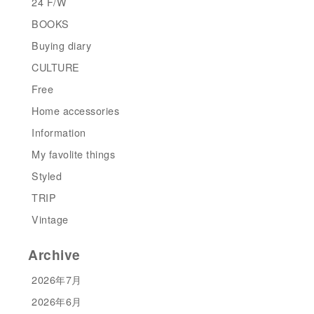
24 F/W
BOOKS
Buying diary
CULTURE
Free
Home accessories
Information
My favolite things
Styled
TRIP
Vintage
Archive
2026年7月
2026年6月