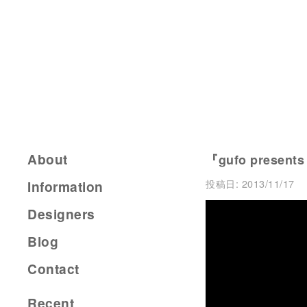
About
『gufo present
投稿日:
2013/11/17
Information
Designers
Blog
Contact
Recent