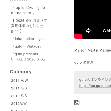
『 up to 40% – gufo
online store 』
【 2026 S/S 営業終了・
夏期休業のお知らせ –
gufo 】
『Information – gufo』
『gufo – Vintage』
Maison Martin Margi
『gufo presents
STYLED 2026 S/S』
gufo 名古屋
Category
gufoのオンライ
2011 A/W
https://ec.gufo-sto
2011 S/S
2012 S/S
2012A/W
2013 S/S