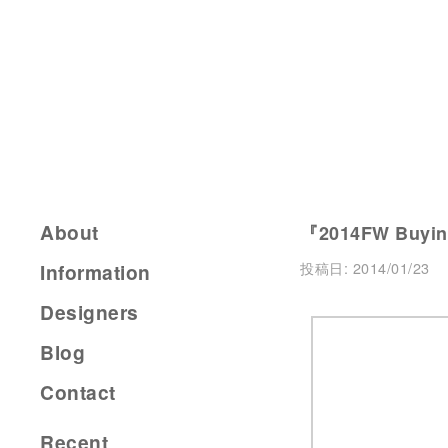
About
『2014FW Buying
投稿日:
2014/01/23
Information
Designers
Blog
Contact
Recent