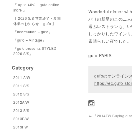
『 up to 40% – gufo online
store 』
Wonderful dinner wit
【 2026 S/S 営業終了・夏期
パリの新星のこの二人
休業のお知らせ – gufo 】
選ぶレストランも、い
『Information – gufo』
しっかりしたワインリ
『gufo – Vintage』
素晴らしい夜でした。 Satu
『gufo presents STYLED
2026 S/S』
gufo-PARIS
Category
gufoのオンライ
2011 A/W
https://ec.gufo-sto
2011 S/S
2012 S/S
2012A/W
2013 S/S
←
『2014FW Buying diar
2013F/W
2013FW