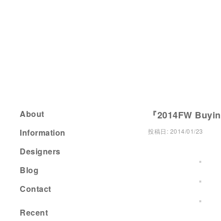
About
『2014FW Buying
Information
投稿日:
2014/01/23
Designers
Blog
Contact
Recent