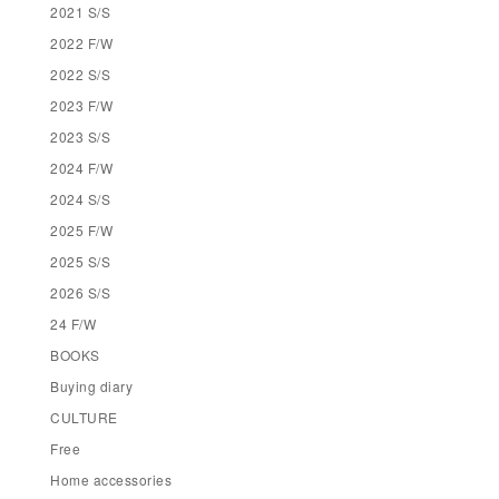
2021 S/S
2022 F/W
2022 S/S
2023 F/W
2023 S/S
2024 F/W
2024 S/S
2025 F/W
2025 S/S
2026 S/S
24 F/W
BOOKS
Buying diary
CULTURE
Free
Home accessories