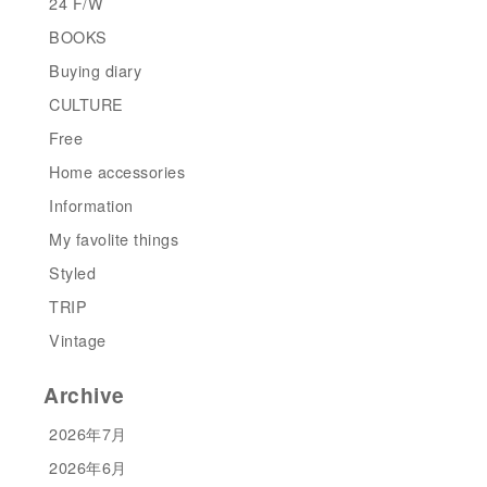
24 F/W
BOOKS
Buying diary
CULTURE
Free
Home accessories
Information
My favolite things
Styled
TRIP
Vintage
Archive
2026年7月
2026年6月