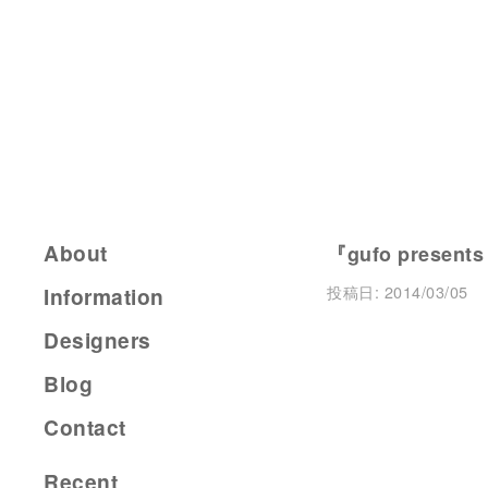
About
『gufo present
投稿日:
2014/03/05
Information
Designers
Blog
Contact
Recent