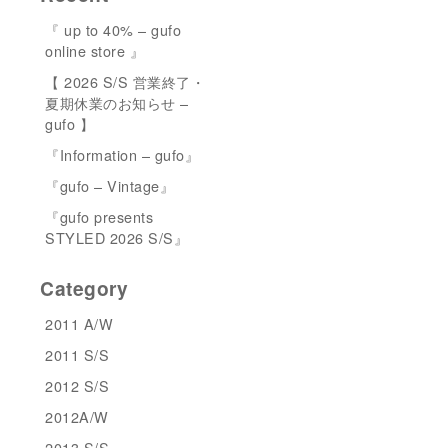
『 up to 40% – gufo
online store 』
【 2026 S/S 営業終了・
夏期休業のお知らせ –
gufo 】
『Information – gufo』
『gufo – Vintage』
『gufo presents
STYLED 2026 S/S』
Category
2011 A/W
2011 S/S
2012 S/S
2012A/W
2013 S/S